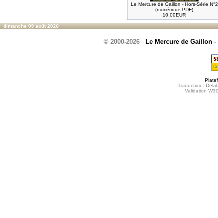
Le Mercure de Gaillon - Hors-Série N°2
(numérique PDF)
10.00EUR
dimanche 09 août 2026
© 2000-2026
-
Le Mercure de Gaillon
-
Plate
Traduction : Delab
Validation W3C