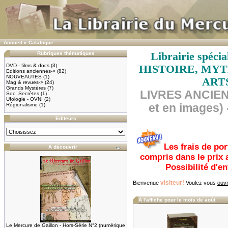
Accueil
»
Catalogue
Rubriques thématiques
Librairie spéc
DVD - films & docs
(3)
HISTOIRE, MYT
Editions anciennes->
(82)
NOUVEAUTES
(1)
ART
Mag & revues->
(24)
Grands Mystères
(7)
LIVRES ANCIEN
Soc. Secrètes
(1)
Ufologie - OVNI
(2)
Régionalisme
(1)
et en images) 
Editeurs
Les frais de por
A découvrir
compris dans le prix 
Possibilité d'e
visiteur!
Bienvenue
Voulez vous
ouvr
A l'affiche pour le mois de août
Le Mercure de Gaillon - Hors-Série N°2 (numérique