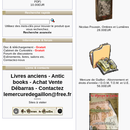
PDF)
10.00EUR
Recherche rapide
Utilisez des mots-clés pour trouver le produit que
Nicolas Poussin, Ombres et Lumières
vous recherchez.
28.00EUR
Recherche avancée
Informations & forum
Doc & téléchargement -
Gratuit
Cabinet de Curiosités -
Gratuit
Forum de discussions
Evènements, livres, salons etc.
Contactez-nous
Liens & contacts
Livres anciens - Antic
Mercure de Gaillon - Abonnement et
books - Achat Vente
droits d'entrée / D.O.M, T.O.M. et U.E.
56.00EUR
Débarras - Contactez
lemercuredegaillon@free.fr
~~~~
Sites à visiter